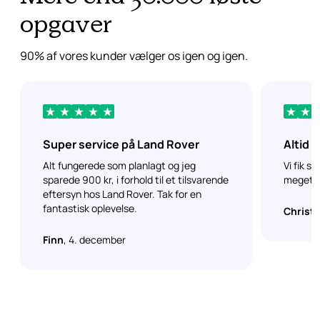
opgaver
90% af vores kunder vælger os igen og igen.
Super service på Land Rover
Altid 
servic
Alt fungerede som planlagt og jeg
Vi fik s
sparede 900 kr, i forhold til et tilsvarende
meget t
eftersyn hos Land Rover. Tak for en
fantastisk oplevelse.
Christi
Finn
, 4. december