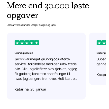
Mere end 30.000 løste
opgaver
90% af vores kunder vælger os igen og igen.
Grundig service
Super god 
Jacob var meget grundig og udførte
Super g
service i forbindelse med den udskiftede
gennemg
olie. Olie- og oliefilter blev tjekket, og jeg
fik gode og konkrete anbefalinger til,
Kasper
hvad jeg bør gøre fremover. Helt klart en
service, jeg vil overveje at bruge igen.
Katarina
, 20. januar