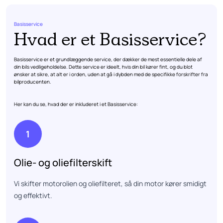
Basisservice
Hvad er et Basisservice?
Basisservice er et grundlæggende service, der dækker de mest essentielle dele af
din bils vedligeholdelse. Dette service er ideelt, hvis din bil kører fint, og du blot
ønsker at sikre, at alt er i orden, uden at gå i dybden med de specifikke forskrifter fra
bilproducenten.
Her kan du se, hvad der er inkluderet i et Basisservice:
1
Olie- og oliefilterskift
Vi skifter motorolien og oliefilteret, så din motor kører smidigt
og effektivt.