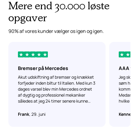
Mere end 30.000 løste
opgaver
90% af vores kunder vælger os igen og igen.
Bremser på Mercedes
AAA fo
Akut udskiftning af bremser og knækket
Jeg sku
forfjeder inden biltur til Italien. Med kun 3
søm hav
dages varsel blev min Mercedes ordnet
kommuni
af dygtig og professionel mekaniker
Medarbej
således at jeg 24 timer senere kunne
hvilke t
køre afsted. Stor tak til alle for at kunne
skifte h
ordne bilen med så kort varsel. Vil
baggrun
Frank
, 29. juni
Kennet
fremover bruge jer og anbefale jeres
professionelle firma.