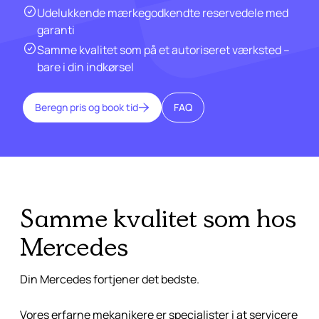
Udelukkende mærkegodkendte reservedele med
garanti
Samme kvalitet som på et autoriseret værksted –
bare i din indkørsel
Beregn pris og book tid
FAQ
Samme kvalitet som hos
Mercedes
Din Mercedes fortjener det bedste.
Vores erfarne mekanikere er specialister i at servicere