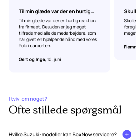
Til min glæde var der en hurtig
Skulle
reaktion
Til min glæde var der en hurtig reaktion
Skulle h
fra firmaet. Desuden er jeg meget
foregik
tilfreds med alle de medarbejdere, som
meget fi
har givet en hjælpende hånd med vores
Polo i carporten.
Flemmi
Gert og Inge
, 10. juni
I tvivl om noget?
Ofte stillede spørgsmål
Hvilke Suzuki-modeller kan BoxNow servicere?