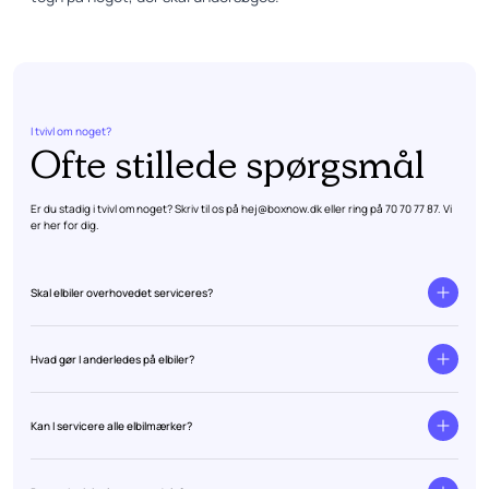
I tvivl om noget?
Ofte stillede spørgsmål
Er du stadig i tvivl om noget? Skriv til os på
hej@boxnow.dk
eller ring på
70 70 77 87
. Vi
er her for dig.
Skal elbiler overhovedet serviceres?
Hvad gør I anderledes på elbiler?
Kan I servicere alle elbilmærker?