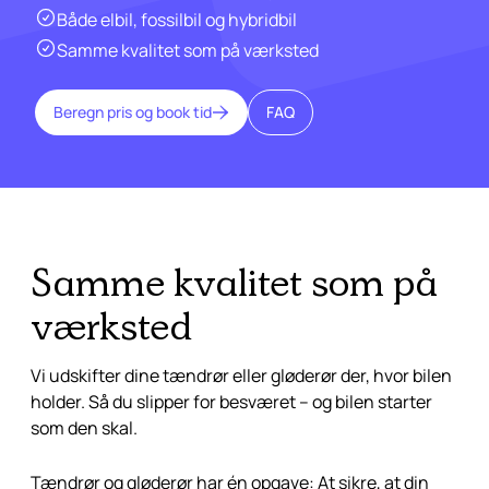
Både elbil, fossilbil og hybridbil
Samme kvalitet som på værksted
Beregn pris og book tid
FAQ
Samme kvalitet som på
værksted
Vi udskifter dine tændrør eller gløderør der, hvor bilen
holder. Så du slipper for besværet – og bilen starter
som den skal.
Tændrør og gløderør har én opgave: At sikre, at din