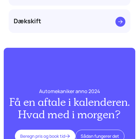
Dækskift
Automekaniker anno 2024
Få en aftale i kalenderen.
Hvad med i morgen?
Beregn pris og book tid
Sådan fungerer det