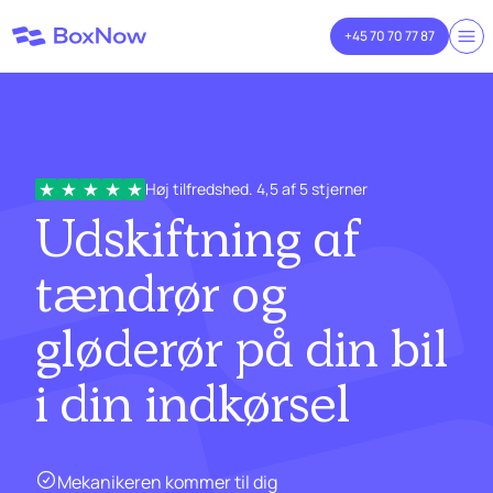
+45 70 70 77 87
Høj tilfredshed. 4,5 af 5 stjerner
Udskiftning af
tændrør og
gløderør på din
bil
i
din indkørsel
Mekanikeren kommer til dig