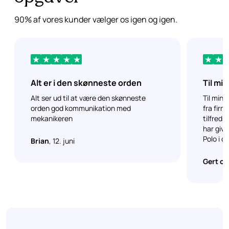
90% af vores kunder vælger os igen og igen.
Alt er i den skønneste orden
Til mi
reakti
Alt ser ud til at være den skønneste
Til min 
orden god kommunikation med
fra fir
mekanikeren
tilfred
har giv
Polo i c
Brian
, 12. juni
Gert og