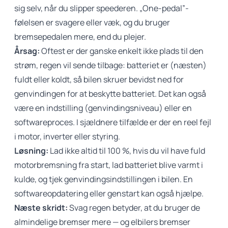
sig selv, når du slipper speederen. „One-pedal”-
følelsen er svagere eller væk, og du bruger
bremsepedalen mere, end du plejer.
Årsag:
Oftest er der ganske enkelt ikke plads til den
strøm, regen vil sende tilbage: batteriet er (næsten)
fuldt eller koldt, så bilen skruer bevidst ned for
genvindingen for at beskytte batteriet. Det kan også
være en indstilling (genvindingsniveau) eller en
softwareproces. I sjældnere tilfælde er der en reel fejl
i motor, inverter eller styring.
Løsning:
Lad ikke altid til 100 %, hvis du vil have fuld
motorbremsning fra start, lad batteriet blive varmt i
kulde, og tjek genvindingsindstillingen i bilen. En
softwareopdatering eller genstart kan også hjælpe.
Næste skridt:
Svag regen betyder, at du bruger de
almindelige bremser mere — og elbilers bremser