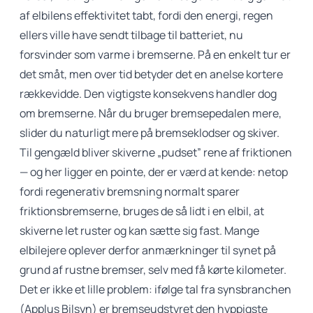
af elbilens effektivitet tabt, fordi den energi, regen
ellers ville have sendt tilbage til batteriet, nu
forsvinder som varme i bremserne. På en enkelt tur er
det småt, men over tid betyder det en anelse kortere
rækkevidde. Den vigtigste konsekvens handler dog
om bremserne. Når du bruger bremsepedalen mere,
slider du naturligt mere på bremseklodser og skiver.
Til gengæld bliver skiverne „pudset” rene af friktionen
— og her ligger en pointe, der er værd at kende: netop
fordi regenerativ bremsning normalt sparer
friktionsbremserne, bruges de så lidt i en elbil, at
skiverne let ruster og kan sætte sig fast. Mange
elbilejere oplever derfor anmærkninger til synet på
grund af
rustne bremser
, selv med få kørte kilometer.
Det er ikke et lille problem: ifølge tal fra
synsbranchen
(Applus Bilsyn)
er bremseudstyret den hyppigste