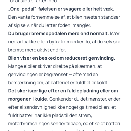
for at sætte farten ned.
„One-pedal”-følelsen er svagere eller helt væk.
Den vante fornemmelse af, at bilen næsten standser
af sig selv, når du letter foden, mangler.
Du bruger bremsepedalen mere end normalt.
Især
ned ad bakke eller i bytrafik mærker du, at du selv skal
bremse mere aktivt end før.
Bilen viser en besked om reduceret genvinding.
Mange elbiler skriver direkte på skærmen, at
genvindingen er begrænset — ofte med en
bemærkning om, at batteriet er fuldt eller koldt.
Det sker især lige efter en fuld opladning eller om
morgenen i kulde.
Genkender du det mønster, er der
efter al sandsynlighed ikke noget galt med bilen: et
fuldt batteri har ikke plads til den strøm,
motorbremsningen sender tilbage, og et koldt batteri