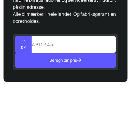
Få dine bilreparationer og serviceeftersyn udført
på din adresse.
Alle bilmærker. I hele landet. Og fabriksgarantien
opretholdes.
Nummerplade
Beregn din pris
4.5 stjerner ud af 5
Glade kunder driver værkstedet.
Book tid
Ring nu
70707787
Est. 2021
Nyt for mange, hverdag for os.