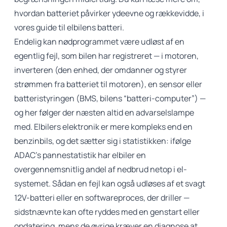
hvordan batteriet påvirker ydeevne og rækkevidde, i
vores guide til
elbilens batteri
.
Endelig kan nødprogrammet være udløst af en
egentlig fejl, som bilen har registreret — i motoren,
inverteren (den enhed, der omdanner og styrer
strømmen fra batteriet til motoren), en sensor eller
batteristyringen (
BMS, bilens “batteri-computer”
) —
og her følger der næsten altid en advarselslampe
med. Elbilers elektronik er mere kompleks end en
benzinbils, og det sætter sig i statistikken: ifølge
ADAC’s pannestatistik
har elbiler en
overgennemsnitlig andel af nedbrud netop i el-
systemet. Sådan en fejl kan også udløses af et svagt
12V-batteri eller en softwareproces, der driller —
sidstnævnte kan ofte ryddes med en genstart eller
opdatering, mens de øvrige kræver en diagnose at