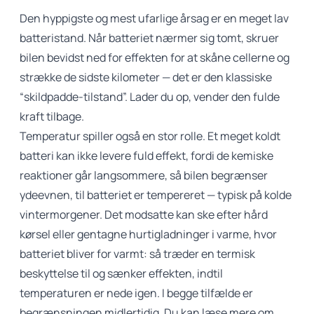
Den hyppigste og mest ufarlige årsag er en meget lav
batteristand. Når batteriet nærmer sig tomt, skruer
bilen bevidst ned for effekten for at skåne cellerne og
strække de sidste kilometer — det er den klassiske
“skildpadde-tilstand”. Lader du op, vender den fulde
kraft tilbage.
Temperatur spiller også en stor rolle. Et meget koldt
batteri kan ikke levere fuld effekt, fordi de kemiske
reaktioner går langsommere, så bilen begrænser
ydeevnen, til batteriet er tempereret — typisk på kolde
vintermorgener. Det modsatte kan ske efter hård
kørsel eller gentagne hurtigladninger i varme, hvor
batteriet bliver for varmt: så træder en termisk
beskyttelse til og sænker effekten, indtil
temperaturen er nede igen. I begge tilfælde er
begrænsningen midlertidig. Du kan læse mere om,