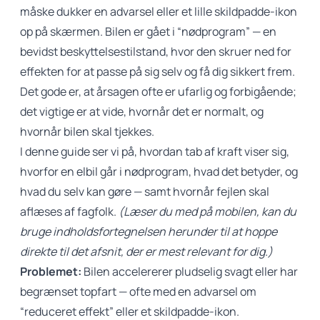
måske dukker en advarsel eller et lille skildpadde-ikon
op på skærmen. Bilen er gået i “nødprogram” — en
bevidst beskyttelsestilstand, hvor den skruer ned for
effekten for at passe på sig selv og få dig sikkert frem.
Det gode er, at årsagen ofte er ufarlig og forbigående;
det vigtige er at vide, hvornår det er normalt, og
hvornår bilen skal tjekkes.
I denne guide ser vi på, hvordan tab af kraft viser sig,
hvorfor en elbil går i nødprogram, hvad det betyder, og
hvad du selv kan gøre — samt hvornår fejlen skal
aflæses af fagfolk.
(Læser du med på mobilen, kan du
bruge indholdsfortegnelsen herunder til at hoppe
direkte til det afsnit, der er mest relevant for dig.)
Problemet:
Bilen accelererer pludselig svagt eller har
begrænset topfart — ofte med en advarsel om
“reduceret effekt” eller et skildpadde-ikon.