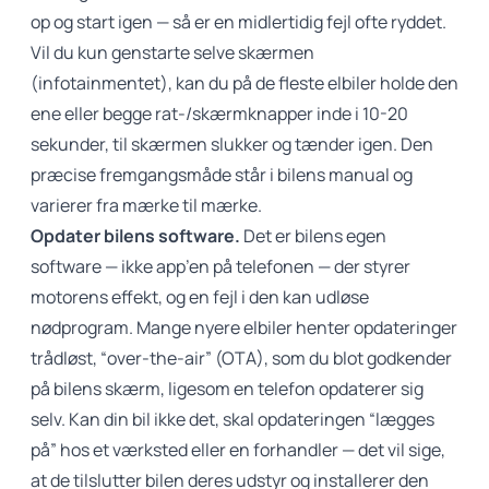
op og start igen — så er en midlertidig fejl ofte ryddet.
Vil du kun genstarte selve skærmen
(infotainmentet), kan du på de fleste elbiler holde den
ene eller begge rat-/skærmknapper inde i 10-20
sekunder, til skærmen slukker og tænder igen. Den
præcise fremgangsmåde står i bilens manual og
varierer fra mærke til mærke.
Opdater bilens software.
Det er bilens egen
software — ikke app’en på telefonen — der styrer
motorens effekt, og en fejl i den kan udløse
nødprogram. Mange nyere elbiler henter opdateringer
trådløst, “over-the-air” (OTA), som du blot godkender
på bilens skærm, ligesom en telefon opdaterer sig
selv. Kan din bil ikke det, skal opdateringen “lægges
på” hos et værksted eller en forhandler — det vil sige,
at de tilslutter bilen deres udstyr og installerer den