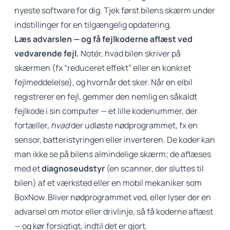
nyeste software for dig. Tjek først bilens skærm under
indstillinger for en tilgængelig opdatering.
Læs advarslen — og få fejlkoderne aflæst ved
vedvarende fejl.
Notér, hvad bilen skriver på
skærmen (fx “reduceret effekt” eller en konkret
fejlmeddelelse), og hvornår det sker. Når en elbil
registrerer en fejl, gemmer den nemlig en såkaldt
fejlkode i sin computer — et lille kodenummer, der
fortæller,
hvad
der udløste nødprogrammet, fx en
sensor, batteristyringen eller inverteren. De koder kan
man ikke se på bilens almindelige skærm; de aflæses
med et
diagnoseudstyr
(en scanner, der sluttes til
bilen) af et værksted eller en mobil mekaniker som
BoxNow. Bliver nødprogrammet ved, eller lyser der en
advarsel om motor eller drivlinje, så få koderne aflæst
— og kør forsigtigt, indtil det er gjort.