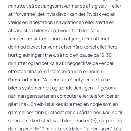
minutter, så det langsomt varmer op af sig selv — eller
at “forvarme” det, hvis din bil kan det (typisk ved at
vælge en ladestation i navigationen eller sætte en
afgangstid i bilens app, hvorefter bilen selv
tempererer batteriet inden afgang). Er batteriet
derimod blevet for varmt efter hård kørsel eller flere
hurtigladninger i træk, så hold en pause på 15-30
minutter og lad det køle af. I begge tilfælde vender
effekten tilbage, når temperaturen er normal.
Genstart bilen.
“At genstarte” betyder at slukke
bilens systemer helt og tænde dem igen — ligesom
når man genstarter en computer eller telefon, der er
gået i hak. En elbil slukkes ikke med en nøgle som en
gammel benzinbil; i stedet gør du sådan her: kør ind til
siden et sikkert sted, sæt bilen i Parkér (P), stig ud, lås
den, og vent 5-10 minutter, så bilen “falder i søvn”. Lås