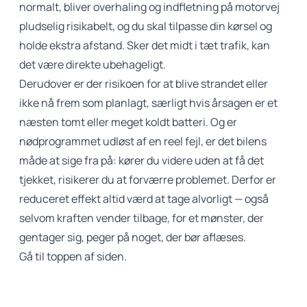
normalt, bliver overhaling og indfletning på motorvej
pludselig risikabelt, og du skal tilpasse din kørsel og
holde ekstra afstand. Sker det midt i tæt trafik, kan
det være direkte ubehageligt.
Derudover er der risikoen for at blive strandet eller
ikke nå frem som planlagt, særligt hvis årsagen er et
næsten tomt eller meget koldt batteri. Og er
nødprogrammet udløst af en reel fejl, er det bilens
måde at sige fra på: kører du videre uden at få det
tjekket, risikerer du at forværre problemet. Derfor er
reduceret effekt altid værd at tage alvorligt — også
selvom kraften vender tilbage, for et mønster, der
gentager sig, peger på noget, der bør aflæses.
Gå til toppen af siden.