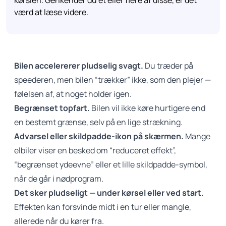
kørslen. Genkender du et eller flere af disse, er det
værd at læse videre.
Bilen accelererer pludselig svagt.
Du træder på
speederen, men bilen “trækker” ikke, som den plejer —
følelsen af, at noget holder igen.
Begrænset topfart.
Bilen vil ikke køre hurtigere end
en bestemt grænse, selv på en lige strækning.
Advarsel eller skildpadde-ikon på skærmen.
Mange
elbiler viser en besked om “reduceret effekt”,
“begrænset ydeevne” eller et lille skildpadde-symbol,
når de går i nødprogram.
Det sker pludseligt — under kørsel eller ved start.
Effekten kan forsvinde midt i en tur eller mangle,
allerede når du kører fra.