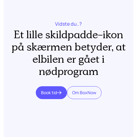
Vidste du..?
Et lille skildpadde-ikon
på skærmen betyder, at
elbilen er gået i
nødprogram
Book tid
Om BoxNow