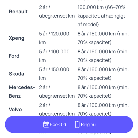
2 år /
160.000 km (66–70%
Renault
ubegrænset km
kapacitet, afhængigt
af model)
5 år / 120.000
8 år / 160.000 km (min.
Xpeng
km
70% kapacitet)
5 år / 100.000
8 år / 160.000 km (min.
Ford
km
70% kapacitet)
5 år / 150.000
8 år / 160.000 km (min.
Skoda
km
70% kapacitet)
Mercedes-
2 år /
8 år / 160.000 km (min.
Benz
ubegrænset km
70% kapacitet)
2 år /
8 år / 160.000 km (min.
Volvo
ubegrænset km
70% kapacitet)
5 år / 150.000
8 år / 160.000 km (min.
Book tid
Ring nu
Audi
70707787
km
70% kapacitet)