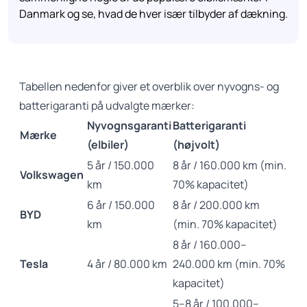
Danmark og se, hvad de hver især tilbyder af dækning.
Tabellen nedenfor giver et overblik over nyvogns- og
batterigaranti på udvalgte mærker:
Nyvognsgaranti
Batterigaranti
Mærke
(elbiler)
(højvolt)
5 år / 150.000
8 år / 160.000 km (min.
Volkswagen
km
70% kapacitet)
6 år / 150.000
8 år / 200.000 km
BYD
km
(min. 70% kapacitet)
8 år / 160.000–
Tesla
4 år / 80.000 km
240.000 km (min. 70%
kapacitet)
5–8 år / 100.000–