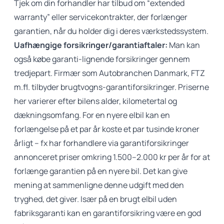
Tjek om din forhandler har tilbud om “extended
warranty” eller servicekontrakter, der forlænger
garantien, når du holder dig i deres værkstedssystem.
Uafhængige forsikringer/garantiaftaler:
Man kan
også købe garanti-lignende forsikringer gennem
tredjepart. Firmær som Autobranchen Danmark, FTZ
m.fl. tilbyder brugtvogns-garantiforsikringer. Priserne
her varierer efter bilens alder, kilometertal og
dækningsomfang. For en nyere elbil kan en
forlængelse på et par år koste et par tusinde kroner
årligt – fx har forhandlere via garantiforsikringer
annonceret priser omkring 1.500–2.000 kr per år for at
forlænge garantien på en nyere bil. Det kan give
mening at sammenligne denne udgift med den
tryghed, det giver. Især på en brugt elbil uden
fabriksgaranti kan en garantiforsikring være en god