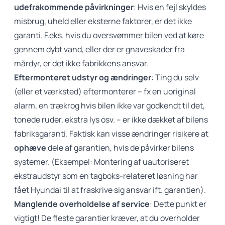
udefrakommende påvirkninger
: Hvis en fejl skyldes
misbrug, uheld eller eksterne faktorer, er det ikke
garanti. F.eks. hvis du oversvømmer bilen ved at køre
gennem dybt vand, eller der er gnaveskader fra
mårdyr, er det ikke fabrikkens ansvar.
Eftermonteret udstyr og ændringer
: Ting du selv
(eller et værksted) eftermonterer – fx en uoriginal
alarm, en trækrog hvis bilen ikke var godkendt til det,
tonede ruder, ekstra lys osv. – er ikke dækket af bilens
fabriksgaranti. Faktisk kan visse ændringer risikere at
ophæve
dele af garantien, hvis de påvirker bilens
systemer. (Eksempel: Montering af uautoriseret
ekstraudstyr som en tagboks-relateret løsning har
fået Hyundai til at fraskrive sig ansvar ift. garantien).
Manglende overholdelse af service
: Dette punkt er
vigtigt! De fleste garantier kræver, at du overholder