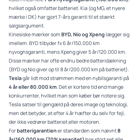
hvilket også omfatter batteriet. Kia (og MG, et nyere
mærke i DK) har gjort 7-års garanti til et stærkt
salgsargument.
Kinesiske mærker som
BYD, Nio og Xpeng
lægger sig
imellem. BYD tilbyder fx 6 år/150.000 km
nyvognsgaranti, mens Xpeng giver 5 år/120.000 km.
Disse mærker har ofte endnu bedre batteridækning
(BYD og Nio giver op til 8 år/200.000 km på batteriet).
Tesla
går lidt mod strømmen med en nybilsgaranti på
4 år eller 80.000 km
. Det er kortere tid end mange
konkurrenter, hvilket man som køber bør notere sig.
Tesla satser til gengæld på deres image og teknologi,
men det betyder, at efter 4 år hæfter du selv for fejl,
der ikke vedrører batteriet eller motoren.
For
batterigarantien
er standarden som nævnt
8
år/160.000 km (70% kapacitet)
hos stort set alle