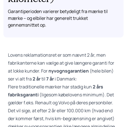
kilometer)
Garantiperioden varierer betydeligt fra mærke til
mærke – og elbiler har generelt trukket
gennemsnittet op.
Lovens reklamationsret er som nævnt 2 år, men
fabrikanterne kan vælge at give længere garanti for
at lokke kunder. For
nyvognsgarantien
(hele bilen)
ser vi alt fra
2 år
til
7 år
i Danmark:
Flere traditionelle mærker har stadig kun
2 års
fabriksgaranti
(ligesom købelovens minimum). Det
gælder f.eks. Renault og Volvo på deres personbiler.
Det vil sige, at efter 2 år eller 100.000 km (hvad end
der kommer først, hvis km-begrænsning er angivet)
dækker nyvognsgarantien ikke længere almindelige