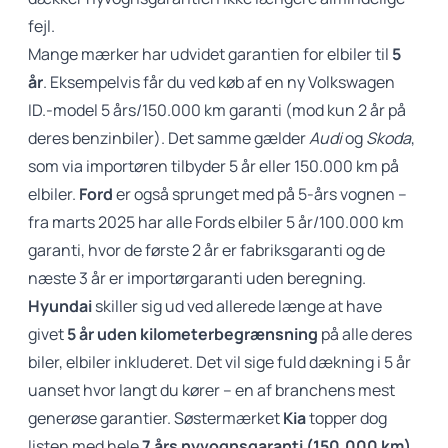
fejl.
Mange mærker har udvidet garantien for elbiler til
5
år
. Eksempelvis får du ved køb af en ny Volkswagen
ID.-model 5 års/150.000 km garanti (mod kun 2 år på
deres benzinbiler). Det samme gælder
Audi
og
Skoda
,
som via importøren tilbyder 5 år eller 150.000 km på
elbiler.
Ford
er også sprunget med på 5-års vognen –
fra marts 2025 har alle Fords elbiler 5 år/100.000 km
garanti, hvor de første 2 år er fabriksgaranti og de
næste 3 år er importørgaranti uden beregning.
Hyundai
skiller sig ud ved allerede længe at have
givet
5 år uden kilometerbegrænsning
på alle deres
biler, elbiler inkluderet. Det vil sige fuld dækning i 5 år
uanset hvor langt du kører – en af branchens mest
generøse garantier. Søstermærket
Kia
topper dog
listen med hele
7 års nyvognsgaranti (150.000 km)
,