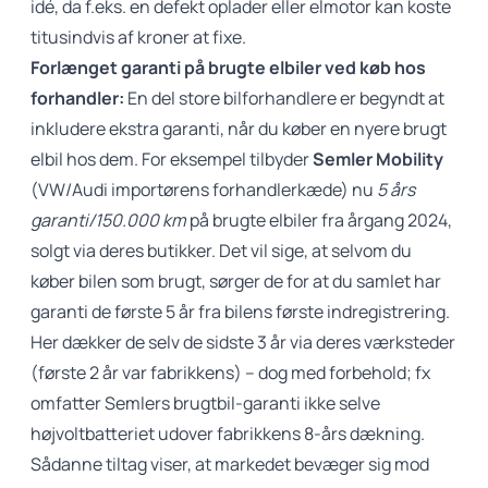
idé, da f.eks. en defekt oplader eller elmotor kan koste
titusindvis af kroner at fixe.
Forlænget garanti på brugte elbiler ved køb hos
forhandler:
En del store bilforhandlere er begyndt at
inkludere ekstra garanti, når du køber en nyere brugt
elbil hos dem. For eksempel tilbyder
Semler Mobility
(VW/Audi importørens forhandlerkæde) nu
5 års
garanti/150.000 km
på brugte elbiler fra årgang 2024,
solgt via deres butikker. Det vil sige, at selvom du
køber bilen som brugt, sørger de for at du samlet har
garanti de første 5 år fra bilens første indregistrering.
Her dækker de selv de sidste 3 år via deres værksteder
(første 2 år var fabrikkens) – dog med forbehold; fx
omfatter Semlers brugtbil-garanti ikke selve
højvoltbatteriet udover fabrikkens 8-års dækning.
Sådanne tiltag viser, at markedet bevæger sig mod