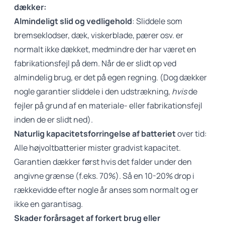
dækker:
Almindeligt slid og vedligehold
: Sliddele som
bremseklodser, dæk, viskerblade, pærer osv. er
normalt ikke dækket, medmindre der har været en
fabrikationsfejl på dem. Når de er slidt op ved
almindelig brug, er det på egen regning. (Dog dækker
nogle garantier sliddele i den udstrækning,
hvis
de
fejler på grund af en materiale- eller fabrikationsfejl
inden de er slidt ned).
Naturlig kapacitetsforringelse af batteriet
over tid:
Alle højvoltbatterier mister gradvist kapacitet
.
Garantien dækker først hvis det falder under den
angivne grænse (f.eks. 70%). Så en 10-20% drop i
rækkevidde efter nogle år anses som normalt og er
ikke en garantisag.
Skader forårsaget af forkert brug eller