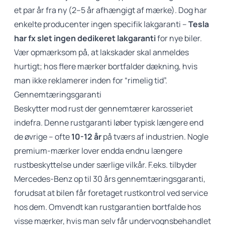
et par år fra ny (2–5 år afhængigt af mærke). Dog har
enkelte producenter ingen specifik lakgaranti –
Tesla
har fx slet ingen dedikeret lakgaranti
for nye biler.
Vær opmærksom på, at lakskader skal anmeldes
hurtigt; hos flere mærker bortfalder dækning, hvis
man ikke reklamerer inden for “rimelig tid”.
Gennemtæringsgaranti
Beskytter mod rust der gennemtærer karosseriet
indefra. Denne rustgaranti løber typisk længere end
de øvrige – ofte
10-12 år
på tværs af industrien. Nogle
premium-mærker lover endda endnu længere
rustbeskyttelse under særlige vilkår. F.eks. tilbyder
Mercedes-Benz op til 30 års gennemtæringsgaranti,
forudsat at bilen får foretaget rustkontrol ved service
hos dem. Omvendt kan rustgarantien bortfalde hos
visse mærker, hvis man selv får undervognsbehandlet