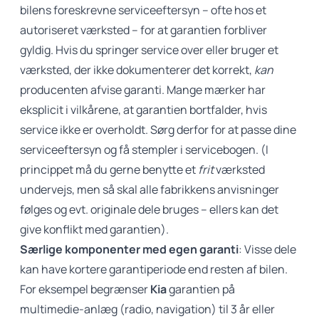
bilens foreskrevne serviceeftersyn
– ofte hos et
autoriseret værksted – for at garantien forbliver
gyldig. Hvis du springer service over eller bruger et
værksted, der ikke dokumenterer det korrekt,
kan
producenten afvise garanti. Mange mærker har
eksplicit i vilkårene, at garantien bortfalder, hvis
service ikke er overholdt. Sørg
derfor for at passe dine
serviceeftersyn og få stempler i servicebogen
. (I
princippet må du gerne benytte et
frit
værksted
undervejs, men så skal alle fabrikkens anvisninger
følges og evt. originale dele bruges – ellers kan det
give konflikt med garantien).
Særlige komponenter med egen garanti
: Visse dele
kan have kortere garantiperiode end resten af bilen.
For eksempel begrænser
Kia
garantien på
multimedie-anlæg (radio, navigation) til 3 år eller