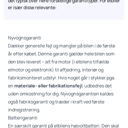
det typisk over flere forskellige garantityper. For elbiler
er især disse relevante:
Nyvognsgaranti
Dækker generelle fejl og mangler på bilen i de første
år efter købet. Denne garanti gælder hele bilen som
den blev leveret – alt fra motor (i elbilens tilfælde
elmotor og elektronik) til affjedring, interiør og
fabriksmonteret udstyr. Hvis noget går i stykker pga.
en
materiale- eller fabrikationsfejl
, udbedres det
uden omkostning for dig. Nyvognsgarantien kaldes
også fabriksgaranti og træder i kraft ved første
indregistrering.
Batterigaranti
En særskilt garanti på elbilens højvoltbatteri. Den skal