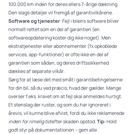
100.000 km inden for deres ellers 7-årige dækning.
Den slags detaljer vil fremgå af garantivilkårene.
Software og tjenester
: Fejl i bilens software bliver
normalt rettet som en del af garantien (en
softwareopdatering koster dig ikke noget). Men
ekstratjenester eller abonnementer (fx opkoblede
services, app-funktioner) er ofte ikke en del af
garantien som sådan, og deres driftssikkerhed
dækkes af separate vilkår.
Sørg for at læse det med småt i garantibetingelserne
for din bil, så du ved præcis, hvad der gælder. Mange
overser f.eks. kravet om at fejl skal anmeldes hurtigt.
Et stenslag der ruster, og som du har ignoreret i
årevis, vil kunne blive afvist, fordi du ikke reklamerede
inden for rimelig tid
efter skaden opstod.
Tip:
Hold
godt styr på dokumentationen – gem alle