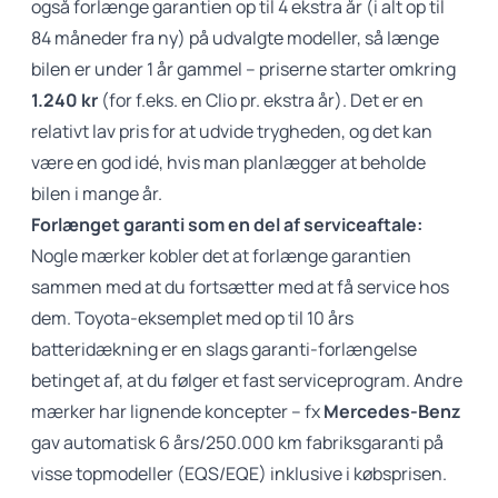
også forlænge garantien op til 4 ekstra år (i alt op til
84 måneder fra ny) på udvalgte modeller, så længe
bilen er under 1 år gammel – priserne starter omkring
1.240 kr
(for f.eks. en Clio pr. ekstra år). Det er en
relativt lav pris for at udvide trygheden, og det kan
være en god idé, hvis man planlægger at beholde
bilen i mange år.
Forlænget garanti som en del af serviceaftale:
Nogle mærker kobler det at forlænge garantien
sammen med at du fortsætter med at få service hos
dem. Toyota-eksemplet med op til 10 års
batteridækning er en slags garanti-forlængelse
betinget af, at du følger et fast serviceprogram. Andre
mærker har lignende koncepter – fx
Mercedes-Benz
gav automatisk 6 års/250.000 km fabriksgaranti på
visse topmodeller (EQS/EQE) inklusive i købsprisen.