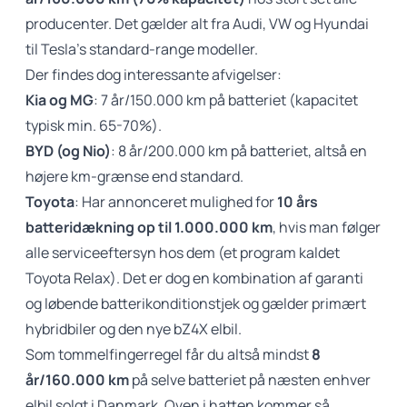
producenter. Det gælder alt fra Audi, VW og Hyundai
til Tesla’s standard-range modeller.
Der findes dog interessante afvigelser:
Kia og MG
: 7 år/150.000 km på batteriet (kapacitet
typisk min. 65-70%).
BYD (og Nio)
: 8 år/200.000 km på batteriet, altså en
højere km-grænse end standard.
Toyota
: Har annonceret mulighed for
10 års
batteridækning op til 1.000.000 km
, hvis man følger
alle serviceeftersyn hos dem (et program kaldet
Toyota Relax). Det er dog en kombination af garanti
og løbende batterikonditionstjek og gælder primært
hybridbiler og den nye bZ4X elbil.
Som tommelfingerregel får du altså mindst
8
år/160.000 km
på selve batteriet på næsten enhver
elbil solgt i Danmark. Oven i hatten kommer så