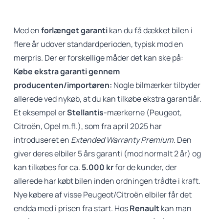
Med en
forlænget garanti
kan du få dækket bilen i
flere år udover standardperioden, typisk mod en
merpris. Der er forskellige måder det kan ske på:
Købe ekstra garanti gennem
producenten/importøren:
Nogle bilmærker tilbyder
allerede ved nykøb, at du kan tilkøbe ekstra garantiår.
Et eksempel er
Stellantis
-mærkerne (Peugeot,
Citroën, Opel m.fl.), som fra april 2025 har
introduseret en
Extended Warranty Premium
. Den
giver deres elbiler 5 års garanti (mod normalt 2 år) og
kan tilkøbes for ca.
5.000 kr
for de kunder, der
allerede har købt bilen inden ordningen trådte i kraft.
Nye købere af visse Peugeot/Citroën elbiler får det
endda med i prisen fra start. Hos
Renault
kan man