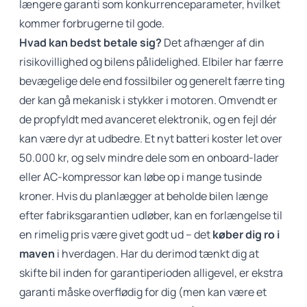
længere garanti som konkurrenceparameter, hvilket
kommer forbrugerne til gode.
Hvad kan bedst betale sig?
Det afhænger af din
risikovillighed og bilens pålidelighed. Elbiler har færre
bevægelige dele end fossilbiler og generelt færre ting
der kan gå mekanisk i stykker i motoren. Omvendt er
de propfyldt med avanceret elektronik, og en fejl dér
kan være dyr at udbedre. Et nyt batteri koster let over
50.000 kr, og selv mindre dele som en onboard-lader
eller AC-kompressor kan løbe op i mange tusinde
kroner. Hvis du planlægger at beholde bilen længe
efter fabriksgarantien udløber, kan en forlængelse til
en rimelig pris være givet godt ud – det
køber dig ro i
maven
i hverdagen. Har du derimod tænkt dig at
skifte bil inden for garantiperioden alligevel, er ekstra
garanti måske overflødig for dig (men kan være et